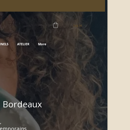
Log In
NNELS
ATELIER
More
e Bordeaux
,
ntemporains.