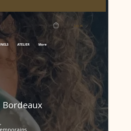
Log In
NNELS
ATELIER
More
e Bordeaux
,
ntemporains.