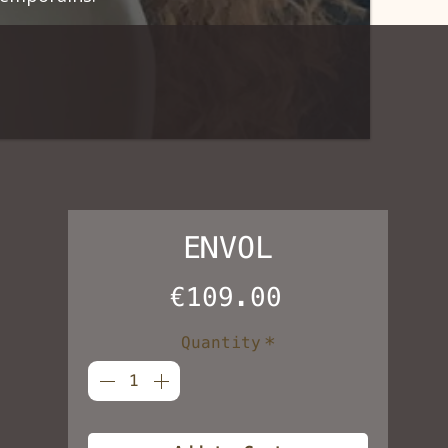
ENVOL
Price
€109.00
Quantity
*