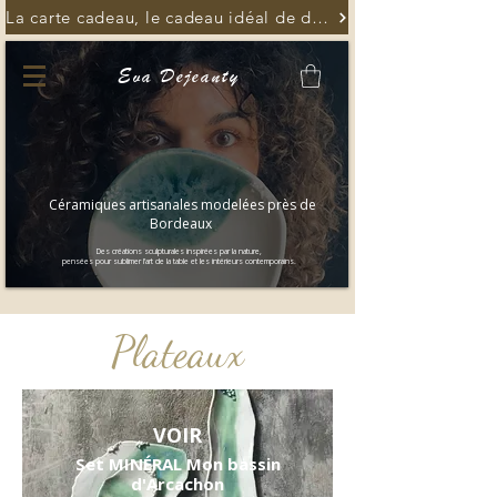
La carte cadeau, le cadeau idéal de dernière minute
Eva Dejeanty
Céramiques artisanales modelées près de
Bordeaux
Des créations sculpturales inspirées par la nature,
pensées pour sublimer l’art de la table et les intérieurs contemporains.
Plateaux
VOIR
Set MINÉRAL Mon bassin
d'Arcachon