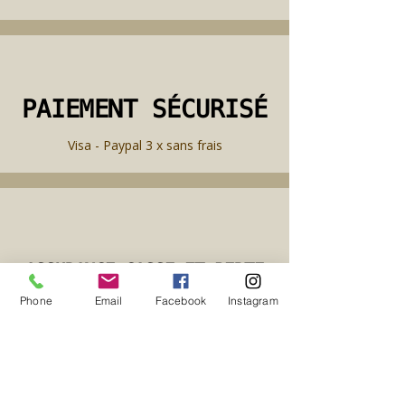
PAIEMENT SÉCURISÉ
PAIEMENT SÉCURISÉ
Visa - Paypal 3 x sans frais
ASSURANCE CASSE ET PERTE
ASSURANCE CASSE ET PERTE
Phone
Email
Facebook
Instagram
incluses